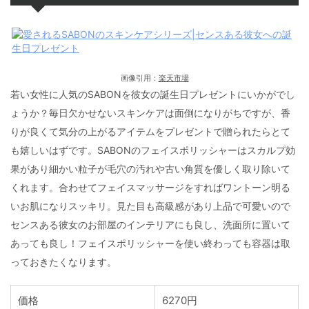
画像引用：
楽天市場
若い女性に人気のSABONを彼女の誕生日プレゼントにいかがでし
ょうか？毎日欠かせないスキンケアは面倒になりがちですが、香
りが良くて気分の上がるアイテムをプレゼントで贈られたらとて
も嬉しいはずです。SABONのフェイスポリッシャーはスカルプ効
果があり細かい粒子が毛穴の汚れや古い角質を優しく取り除いて
くれます。合わせてフェイスマッサージをすればワントーン明る
いお肌になりスッキリ。見た目も高級感があり上品で可愛いので
センスある彼女のお部屋のインテリアにも良し、洗面所に置いて
あっても良し！フェイスポリッシャーを使い終わっても容器は取
っておきたくなります。
価格
6270円