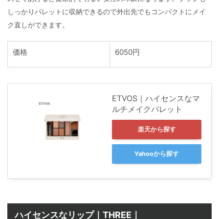
しっかりパレットに収納できるので外出先でもコンパクトにメイ
ク直しができます。
価格
6050円
ETVOS｜ハイセンスなマ
ルチメイクパレット
楽天から探す
Yahooから探す
ハイセンスなリップ｜THREE｜