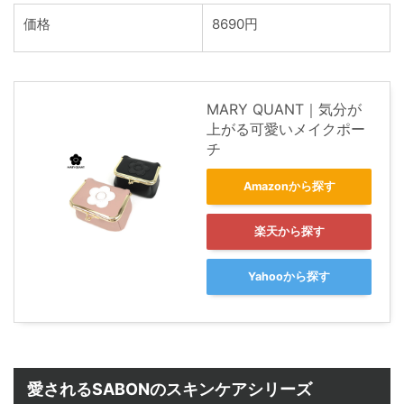
価格
8690円
MARY QUANT｜気分が
上がる可愛いメイクポー
チ
Amazonから探す
楽天から探す
Yahooから探す
愛されるSABONのスキンケアシリーズ