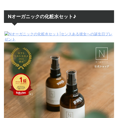
Nオーガニックの化粧水セット♪