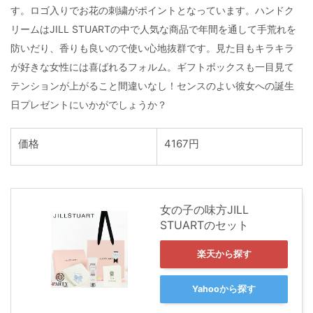
す。ロゴ入りでお花の刺繍がポイントとなっています。ハンドク
リームはJILL STUARTの中で人気な商品で年間を通して手荒れを
防いだり、香りも良いので使い心地抜群です。見た目もキラキラ
が好きな女性には喜ばれるフォルム。ギフトボックスも一目見て
テンションが上がること間違いなし！センスのよい彼女への誕生
日プレゼントにいかがでしょうか？
価格
4167円
女の子の味方JILL
STUARTのセット
楽天から探す
Yahooから探す