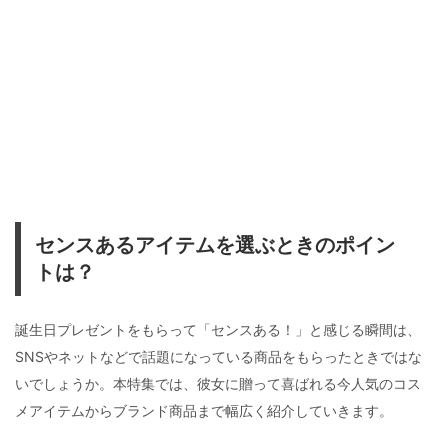
センスあるアイテムを選ぶときのポイン
トは？
誕生日プレゼントをもらって「センスある！」と感じる瞬間は、
SNSやネットなどで話題になっている商品をもらったときではな
いでしょうか。本特集では、彼女に贈って喜ばれる今人気のコス
メアイテムからブランド商品まで幅広く紹介していきます。