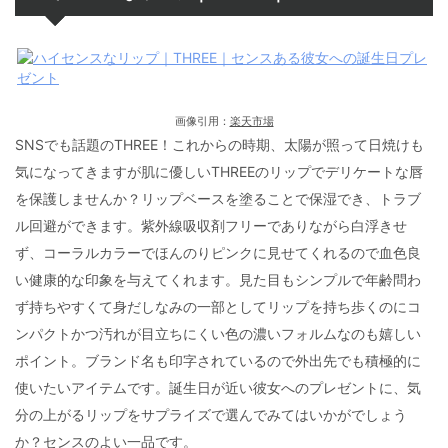
画像引用：
楽天市場
SNSでも話題のTHREE！これからの時期、太陽が照って日焼けも
気になってきますが肌に優しいTHREEのリップでデリケートな唇
を保護しませんか？リップベースを塗ることで保湿でき、トラブ
ル回避ができます。紫外線吸収剤フリーでありながら白浮きせ
ず、コーラルカラーでほんのりピンクに見せてくれるので血色良
い健康的な印象を与えてくれます。見た目もシンプルで年齢問わ
ず持ちやすくて身だしなみの一部としてリップを持ち歩くのにコ
ンパクトかつ汚れが目立ちにくい色の濃いフォルムなのも嬉しい
ポイント。ブランド名も印字されているので外出先でも積極的に
使いたいアイテムです。誕生日が近い彼女へのプレゼントに、気
分の上がるリップをサプライズで選んでみてはいかがでしょう
か？センスのよい一品です。