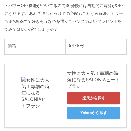
トパワーOFF機能がついてるので30分後には自動的に電源がOFF
になります。あれ？消したっけ？の心配もこれなら解決。カラー
も3色あるので好きそうな色を選んでセンスのよいプレゼントをし
てみてはいかがでしょうか？
価格
5478円
女性に大人気！毎朝の時
短になるSALONIAヒート
ブラシ
楽天から探す
Yahooから探す