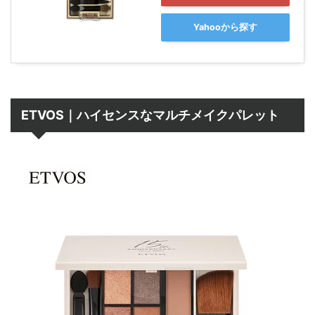
Yahooから探す
ETVOS｜ハイセンスなマルチメイクパレット