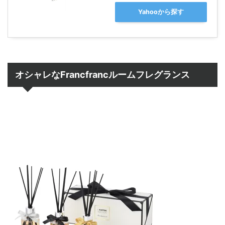
Yahooから探す
オシャレなFrancfrancルームフレグランス