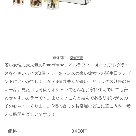
画像引用：
楽天市場
若い女性に大人気のFrancfranc。イルラフィニ ルームフレグラン
スを小さいサイズ3個セットをセンスの良い彼女への誕生日プレゼ
ントにいかがでしょうか？3個共香りが違い、リラックス効果の高
い一品。見た目も可愛くオシャレでどんなお家に住んでいても合
わせやすいカラーです。またちょこんと結んであるリボンが女の
子の心をくすぐります。3個の香りをお部屋のどこに置こうか、考
える時間も楽しいですよ！
価格
3400円