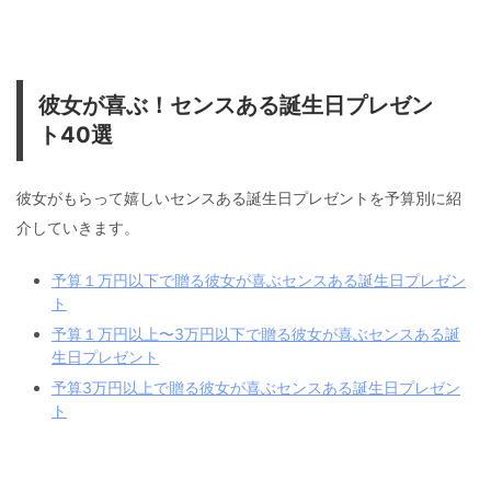
彼女が喜ぶ！センスある誕生日プレゼン
ト40選
彼女がもらって嬉しいセンスある誕生日プレゼントを予算別に紹
介していきます。
予算１万円以下で贈る彼女が喜ぶセンスある誕生日プレゼン
ト
予算１万円以上〜3万円以下で贈る彼女が喜ぶセンスある誕
生日プレゼント
予算3万円以上で贈る彼女が喜ぶセンスある誕生日プレゼン
ト