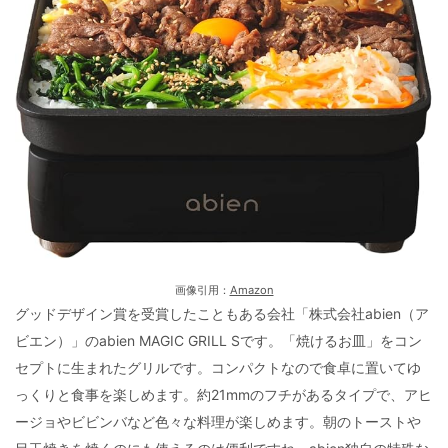
画像引用：
Amazon
グッドデザイン賞を受賞したこともある会社「株式会社abien（ア
ビエン）」のabien MAGIC GRILL Sです。「焼けるお皿」をコン
セプトに生まれたグリルです。コンパクトなので食卓に置いてゆ
っくりと食事を楽しめます。約21mmのフチがあるタイプで、アヒ
ージョやビビンバなど色々な料理が楽しめます。朝のトーストや