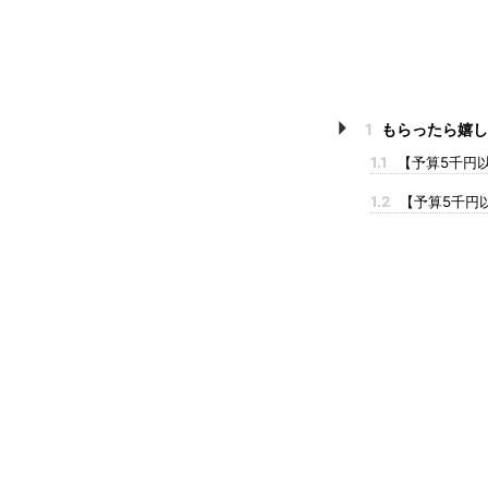
1
もらったら嬉し
1.1
【予算5千円
1.2
【予算5千円