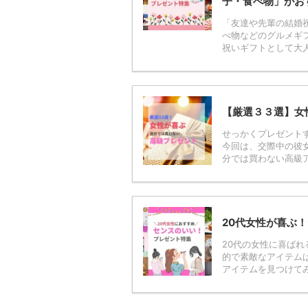
子・食べ物」がお
「友達や先輩の結婚
べ物などのグルメギ
祝いギフトとして大人気で
【厳選３３選】女
せっかくプレゼント
今回は、交際中の彼
分では買わない高級ア
20代女性が喜ぶ
20代の女性に喜ば
的で素敵なアイテム
アイテムを見つけてみて