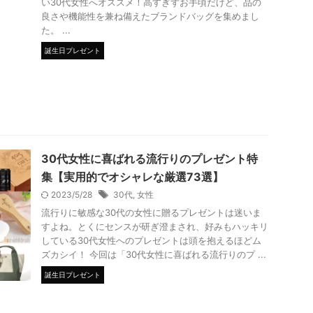
い30代女性へオススメ！高すぎずお手頃だけど、品の
良さや機能性を兼ね備えたブランドバッグを集めまし
た。 ...
誕生日プレゼント
30代女性に喜ばれる流行りのプレゼント特
集【実用的でオシャレな厳選73選】
2023/5/28
30代
,
女性
流行りに敏感な30代の女性に贈るプレゼントは迷いま
すよね。とくにセンスが研ぎ澄まされ、好みもハッキリ
している30代女性へのプレゼントは頭を抱えるほどム
ズカシイ！ 今回は「30代女性に喜ばれる流行りのプ ...
誕生日プレゼント