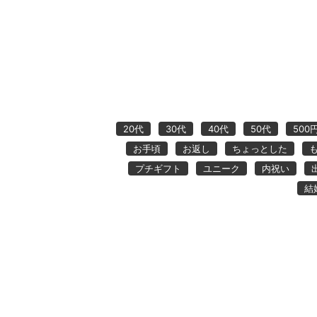
20代
30代
40代
50代
500
お手頃
お返し
ちょっとした
プチギフト
ユニーク
内祝い
結